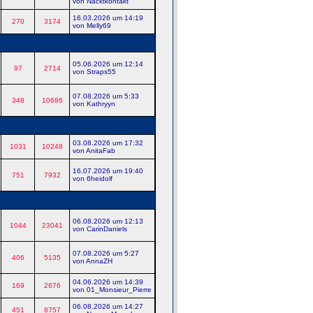
von Nacktkontakt
16.03.2026 um 14:19
270
3174
von Melly69
05.06.2026 um 12:14
97
2714
von Straps55
07.08.2026 um 5:33
348
10686
von Kathryyn
03.08.2026 um 17:32
1031
10248
von AnitaFab
16.07.2026 um 19:40
751
7932
von 6heidolf
06.08.2026 um 12:13
1044
23041
von CarinDaniels
07.08.2026 um 5:27
406
5135
von AnnaZH
04.06.2026 um 14:39
169
2676
von 01_Monsieur_Pierre
06.08.2026 um 14:27
451
8757