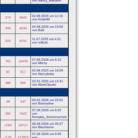
von Nancy_Marzahn
02.08.2026 um 11:19
274
4642
von Andie99
04.08.2026 um 23:06
256
4234
von Balli
11.07.2026 um 4:21
220
4741
von rolibub
07.08.2026 um 6:15
761
10476
von Mrichy
02.08.2025 um 16:09
87
917
von Nancybaby
22.01.2026 um 13:41
186
344
von MarieClaude
03.03.2026 um 23:01
49
437
von Beanadine
07.08.2026 um 6:02
292
7422
von
Romylda_Sonnenschein
06.08.2026 um 20:27
1784
24717
von Blackstone
07.08.2026 um 6:06
1179
127603
von