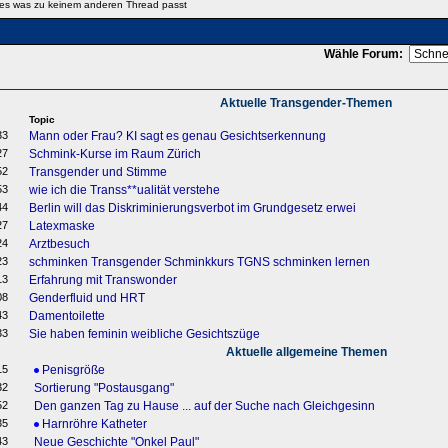
les was zu keinem anderen Thread passt
Wähle Forum:
Aktuelle Transgender-Themen
Topic
33
Mann oder Frau? KI sagt es genau Gesichtserkennung
27
Schmink-Kurse im Raum Zürich
52
Transgender und Stimme
53
wie ich die Transs**ualität verstehe
44
Berlin will das Diskriminierungsverbot im Grundgesetz erwei
27
Latexmaske
24
Arztbesuch
23
schminken Transgender Schminkkurs TGNS schminken lernen
13
Erfahrung mit Transwonder
08
Genderfluid und HRT
43
Damentoilette
33
Sie haben feminin weibliche Gesichtszüge
Aktuelle allgemeine Themen
15
Penisgröße
32
Sortierung "Postausgang"
52
Den ganzen Tag zu Hause ... auf der Suche nach Gleichgesinn
35
Harnröhre Katheter
43
Neue Geschichte "Onkel Paul"