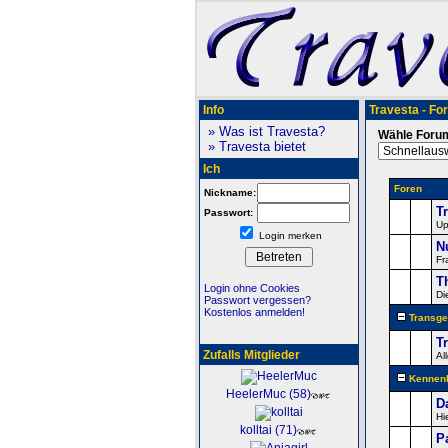
Info
Travesta - Fo
» Was ist Travesta?
Wähle Foru
» Travesta bietet
Ich
Foren
Nickname:
T
Passwort:
Up
Login merken
N
Fr
T
Login ohne Cookies
Di
Passwort vergessen?
Kostenlos anmelden!
Transge
T
Zufalls Mitglieder
Al
Kennenl
HeelerMuc (58)
D
Hi
kolltai (71)
P