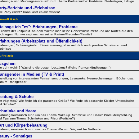
fahrungs- und Meinungsaustausch zum Thema Partnersuche: Probleme, Niederlagen, Erfolge
arty-Berichte und -Erlebnisse
lle Party erlebt? Dann lasst es alle wissen!
mwelt & ich
ie sage ich "es": Erfahrungen, Probleme
 kommt der Zeitpunkt, an dem möchte man keine Geheimnisse mehr und alle Karten auf den
sch legen. Nur wie sagt man es seiner Partner/Freunden/Familie?
rfahrungen (Arbeitsplatz und Öffentlichkeit)
fahrungen, Schwierigkeiten, Diskriminierung, aber natürlich auch positive Situationen und
lebnisse
 Freizeit
usgehen
r geht wohin? Was sind die besten Locations? (Keine Partyankündigungen!)
ransgender in Medien (TV & Print)
rstellung von interessanten Fernsehsendungen, Lesewerke, Neuerscheinungen, Bücher usw.
ndum Transgender
leidung & Schuhe
r trägt was? Wie finde ich die passende Größe? Wo finde ich passende Kleider, Unterwäsche
d Schuhe?
chminke und Haare
fahrungsaustausch rund um das Thema Make-up, Schminke und Haare: Produktempfehlung
d Tips zum Thema Schminken und Frisur (Perücke?)
art und Körperbehaarung
fahrungsaustausch rund um das Thema Wie und Wo; welche Methoden
eauty - Sonstiges