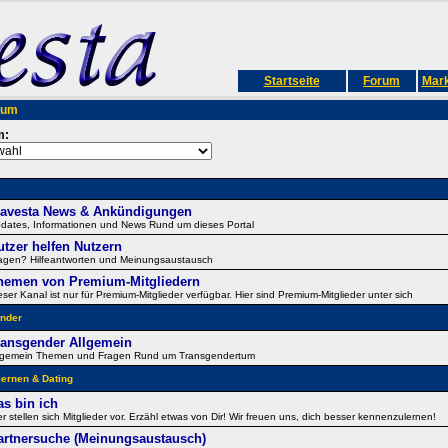
Startseite
Forum
Mark
rum
m:
ravesta News & Ankündigungen
dates, Informationen und News Rund um dieses Portal
utzer helfen Nutzern
agen? Hilfeantworten und Meinungsaustausch
hemen von Premium-Mitgliedern
eser Kanal ist nur für Premium-Mitglieder verfügbar. Hier sind Premium-Mitglieder unter sich
nder
ransgender Allgemein
lgemein Themen und Fragen Rund um Transgendertum
ernen & Dating
as bin ich
er stellen sich Mitglieder vor. Erzähl etwas von Dir! Wir freuen uns, dich besser kennenzulernen!
artnersuche (Meinungsaustausch)