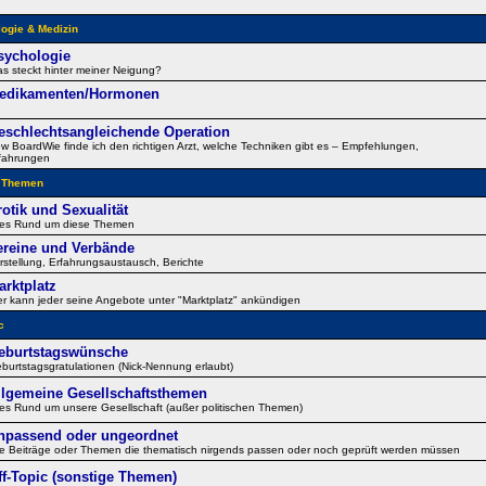
ogie & Medizin
sychologie
s steckt hinter meiner Neigung?
edikamenten/Hormonen
eschlechtsangleichende Operation
w BoardWie finde ich den richtigen Arzt, welche Techniken gibt es – Empfehlungen,
fahrungen
e Themen
rotik und Sexualität
les Rund um diese Themen
ereine und Verbände
rstellung, Erfahrungsaustausch, Berichte
arktplatz
er kann jeder seine Angebote unter "Marktplatz" ankündigen
c
eburtstagswünsche
burtstagsgratulationen (Nick-Nennung erlaubt)
llgemeine Gesellschaftsthemen
les Rund um unsere Gesellschaft (außer politischen Themen)
npassend oder ungeordnet
le Beiträge oder Themen die thematisch nirgends passen oder noch geprüft werden müssen
ff-Topic (sonstige Themen)