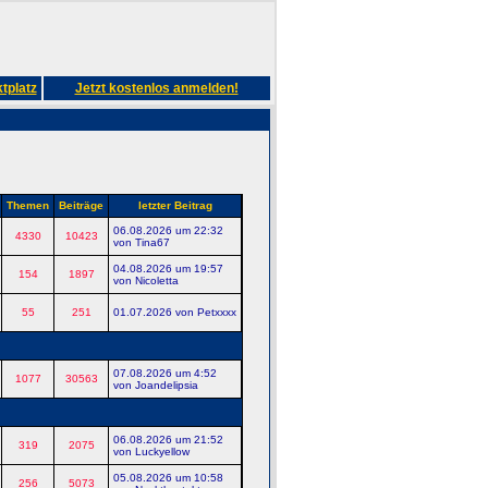
tplatz
Jetzt kostenlos anmelden!
Themen
Beiträge
letzter Beitrag
06.08.2026 um 22:32
4330
10423
von Tina67
04.08.2026 um 19:57
154
1897
von Nicoletta
55
251
01.07.2026 von Petxxxx
07.08.2026 um 4:52
1077
30563
von Joandelipsia
06.08.2026 um 21:52
319
2075
von Luckyellow
05.08.2026 um 10:58
256
5073