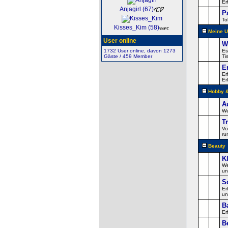
Er
Anjagirl (67)
P
To
Kisses_Kim (58)
Meine U
User online
W
1732 User online, davon 1273
Es
Gäste / 459 Member
Ti
E
Er
Er
Hobby &
A
We
T
Vo
ru
Beauty
K
We
un
S
Er
un
B
Er
B