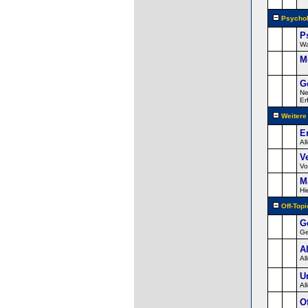
Psychol
P
Wa
M
G
Ne
Er
Weiter
E
Al
V
Vo
M
Hi
Off-Topi
G
Ge
A
Al
U
Al
O