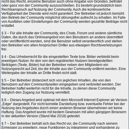
nicht das Recht, einzelne Benutzer auch ohne Angabe von Gründen, befristet
oder ganz von der Community auszuschließen. Es besteht grundsätzlich kein
Rechtsanspruch auf Nutzung der Community. Auch die kontinuierliche
Verfügbarkeit der Dienste wird nicht garantiert. Der Betreiber ist jedoch bemüht
den Betrieb der Community möglichst störungsfrei aufrecht zu erhalten. Im Falle
von Ausfällen oder Einstellungen der Community werden gezahlte Beiträge nicht
erstattet.
§ 3 – Für alle Inhalte der Community, des Chats, Forum und andere sämtliche
Daten, die durch das Onlineangebot von den Benutzern an andere übermittelt
oder veröffentlicht werden, sind die Benutzer selbst verantwortlich und stellen
den Betreiber von allen Ansprüchen Dritter aus etwaigen Rechtsverletzungen
frei.
§ 4 - Das Urheberrecht für die eingestellten Texte bzw. Bilder verbleibt beim
jeweiligen Nutzer. An den von den registrierten Nutzern bereitgestellten
Beiträgen (Texte, Bilder) hat der Betreiber neben den Mitgliedern ein
Nutzungsrecht auf Zeit, bis die Inhalte aus der Community entfernt werden. Eine
Weitergabe der Inhalte an Dritte findet nicht statt.
§ 5 – Der Betreiber distanziert sich von jeglichen Inhalten, die von den
Benutzern auf den Communityseiten eingegeben und verbreitet werden. Der
Betreiber haftet weiterhin nicht für die Inhalte, zu denen diese Community
lediglich den Zugang zur Nutzung vermittelt.
§ 6 – Dieses Angebot wird optimal mit dem Microsoft Internet Explorer ab Version
„Edge“ dargestellt. Für nicht korrekte Darstellung bzw. eventuelle Fehler bei der
Nutzung des Angebotes durch einen anderen Browser übernehmen wir keine
Haftung. Das Angebot wurde mit bestem Gewissen mit allen gängigen Browsern
in der aktuellen Version (Stand Mai 2018) getestet.
§ 7 – Der Betreiber behält sich das Recht vor, die Community nach seinem
Ermessen zu erweitern, neue Funktionen zu integrieren und vorhandene zu