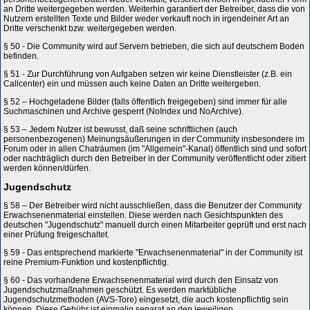
an Dritte weitergegeben werden. Weiterhin garantiert der Betreiber, dass die von
Nutzern erstellten Texte und Bilder weder verkauft noch in irgendeiner Art an
Dritte verschenkt bzw. weitergegeben werden.
§ 50 - Die Community wird auf Servern betrieben, die sich auf deutschem Boden
befinden.
§ 51 - Zur Durchführung von Aufgaben setzen wir keine Dienstleister (z.B. ein
Callcenter) ein und müssen auch keine Daten an Dritte weitergeben.
§ 52 – Hochgeladene Bilder (falls öffentlich freigegeben) sind immer für alle
Suchmaschinen und Archive gesperrt (NoIndex und NoArchive).
§ 53 – Jedem Nutzer ist bewusst, daß seine schriftlichen (auch
personenbezogenen) Meinungsäußerungen in der Community insbesondere im
Forum oder in allen Chaträumen (im "Allgemein"-Kanal) öffentlich sind und sofort
oder nachträglich durch den Betreiber in der Community veröffentlicht oder zitiert
werden können/dürfen.
Jugendschutz
§ 58 – Der Betreiber wird nicht ausschließen, dass die Benutzer der Community
Erwachsenenmaterial einstellen. Diese werden nach Gesichtspunkten des
deutschen "Jugendschutz" manuell durch einen Mitarbeiter geprüft und erst nach
einer Prüfung freigeschaltet.
§ 59 - Das entsprechend markierte "Erwachsenenmaterial" in der Community ist
reine Premium-Funktion und kostenpflichtig.
§ 60 - Das vorhandene Erwachsenenmaterial wird durch den Einsatz von
Jugendschutzmaßnahmen geschützt. Es werden marktübliche
Jugendschutzmethoden (AVS-Tore) eingesetzt, die auch kostenpflichtig sein
können. Diese Gebühr ist einmalig separat an den jeweiligen