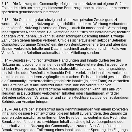
§ 12 – Die Nutzung der Community erfolgt durch die Nutzer auf eigene Gefahr.
Es handelt sich um eine geschlossene Benutzergruppe mit einer oder mehreren
speziellen gemeinsamen Interessen.
§ 13 – Die Community darf einzig und allein zum privaten Zweck genutzt
werden. Andersartige Nutzung wie geschäftliche oder mit Werbung verbundene
oder störhafte Nutzung ist verboten. Das gilt auch für massenhafte Versendung
inhaltsgleicher Nachrichten. Bei Verstößen behält sich der Betreiber vor, rechtlich
dagegen vorzugehen. Es kann zu einer sofortigen Löschung führen. Etwaige
Zahlungen gehen hierbei verloren. Um dies sicherzustellen setzt der Betreiber
Computerprogramme (Skripte) ein, die von Benutzer-generierten und über das
System verbreitete Inhalte und Daten maschinell analysieren und im Falle von
Verstößen dem Betreiber automatisch eine Mitteilung senden.
§ 14 – Gesetzes- und rechtswidrige Handlungen und Inhalte dürfen bei der
Nutzung nicht vorgenommen, eingestellt oder verbreitet werden. Insbesondere
ist jeder Benutzer verpflichtet, keine strafrechtlich relevanten, ordnungswidrige,
rassistische oder Persönlichkeitsrechte-Dritter-verletzende Inhalte zu verbreiten,
anzubieten oder anderen zugänglich zu machen. Es ist auch nicht gestattet, über
die Community urheberrechtlich geschützte Inhalte (in jeder Form) zu verbreiten.
Der Betreiber weist alle Benutzer darauf hin, daß bei Verbreitung von
unzulässigen Inhalten, strafrechtliche Verfolgung drohen kann. Im Falle von
illegalen, in Deutschland verbotenen, Inhalten oder Handlungen, wird der
Betreiber selbst den Verursacher und seinen Rechtsverstoß bei der zuständigen
Behörde zur Anzeige bringen.
§ 15 – Der Betreiber ist berechtigt nach Kenntniserlangen von einem konkreten
Inhalt und dessen Rechtswidrigkeit diesen Inhalt zu verändern, den Zugang zu
sperren oder gänzlich zu entfernen. Der Betreiber hat weiterhin das Recht, den
Benutzer, der für den rechtswidrigen Inhalt zuständig ist, vorübergehend oder
dauerhaft von der Nutzung der Community auszuschließen. Ansprüche des
Benutzers wegen der Entfernung eines Inhalts oder der Sperrung des Zugangs