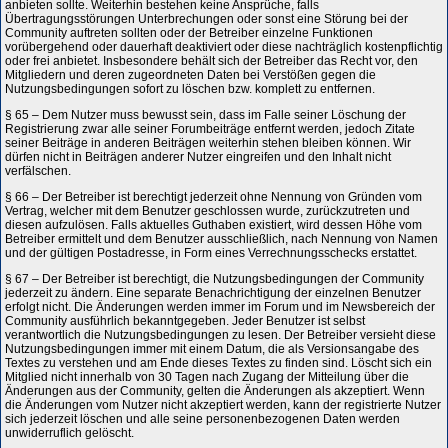
anbieten sollte. Weiterhin bestehen keine Ansprüche, falls
Übertragungsstörungen Unterbrechungen oder sonst eine Störung bei der
Community auftreten sollten oder der Betreiber einzelne Funktionen
vorübergehend oder dauerhaft deaktiviert oder diese nachträglich kostenpflichtig
oder frei anbietet. Insbesondere behält sich der Betreiber das Recht vor, den
Mitgliedern und deren zugeordneten Daten bei Verstößen gegen die
Nutzungsbedingungen sofort zu löschen bzw. komplett zu entfernen.
§ 65 – Dem Nutzer muss bewusst sein, dass im Falle seiner Löschung der
Registrierung zwar alle seiner Forumbeiträge entfernt werden, jedoch Zitate
seiner Beiträge in anderen Beiträgen weiterhin stehen bleiben können. Wir
dürfen nicht in Beiträgen anderer Nutzer eingreifen und den Inhalt nicht
verfälschen.
§ 66 – Der Betreiber ist berechtigt jederzeit ohne Nennung von Gründen vom
Vertrag, welcher mit dem Benutzer geschlossen wurde, zurückzutreten und
diesen aufzulösen. Falls aktuelles Guthaben existiert, wird dessen Höhe vom
Betreiber ermittelt und dem Benutzer ausschließlich, nach Nennung von Namen
und der gültigen Postadresse, in Form eines Verrechnungsschecks erstattet.
§ 67 – Der Betreiber ist berechtigt, die Nutzungsbedingungen der Community
jederzeit zu ändern. Eine separate Benachrichtigung der einzelnen Benutzer
erfolgt nicht. Die Änderungen werden immer im Forum und im Newsbereich der
Community ausführlich bekanntgegeben. Jeder Benutzer ist selbst
verantwortlich die Nutzungsbedingungen zu lesen. Der Betreiber versieht diese
Nutzungsbedingungen immer mit einem Datum, die als Versionsangabe des
Textes zu verstehen und am Ende dieses Textes zu finden sind. Löscht sich ein
Mitglied nicht innerhalb von 30 Tagen nach Zugang der Mitteilung über die
Änderungen aus der Community, gelten die Änderungen als akzeptiert. Wenn
die Änderungen vom Nutzer nicht akzeptiert werden, kann der registrierte Nutzer
sich jederzeit löschen und alle seine personenbezogenen Daten werden
unwiderruflich gelöscht.