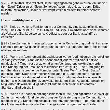
§ 26 - Der Nutzer ist verpflichtet, seine Zugangsdaten geheim zu halten und vor
dem Zugriff Dritter zu schützen. Sollte der Account des Nutzers durch Dritte
missbraucht werden, ist der Nutzer verpflichtet, dies dem Betreiber sofort zu
melden.
Premium-Mitgliedschaft
§ 27 - Einige erweiterte Funktionen in der Community sind kostenpflichtig (ca.
20%). Die Gebühr ist in Euro zu zahlen und ist bei Erwerbswunsch vom Benutzer
als Vorkasse (Banküberweisung, Kreditkarte oder per Banklastschrift) zu
entrichten.
§ 28 - Eine Zahlung ist immer gekoppelt an eine Registrierung und nicht an einer
Person. Premium-Mitgliedschaften können nicht auf einer anderen Registrierung
übertragen werden.
§ 29 – Wenn ein Abonnement abgeschlossen wurde (bedingt durch die jeweilige
Zahlungsmethode), kann dieses Abonnement jederzeit mit einer Frist von
mindestens 7 Tagen vor der automatischen Verlängerung gekündigt werden.
Eine Kündigung per Email oder telefonisch ist nicht gültig. Eine Kündigung ist
nur über das entsprechende Formular unter "Meine Welt" => "Mein Status"
durchzuführen. Nach erfolgreicher Kündigung des Abonnements erhält der
Benutzer eine Bestätigungs-Email. Durch die Kündigung des Abonnements
bleiben alle Daten des Benutzers weiter bestehen. Nach Ablauf der bezahlten
Mitgliedschaft, wird die Mitgliedschaft automatisch zu einer kostenfreien
Standard-Mitgliedschaft.
§ 30 – Wenn ein Abonnement abgeschlossen wurde (bedingt durch die jeweilige
Zahlungsmethode), führt die Löschung der Registrierung in der Community nicht
automatisch zur Kündigung des bestehenden Abonnements. Eine Kündigung
des Abonnements muss vom Benutzer gesondert vorgenommen werden.