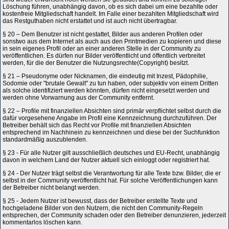
Löschung führen, unabhängig davon, ob es sich dabei um eine bezahlte oder
kostenfreie Mitgliedschaft handelt. Im Falle einer bezahlten Mitgliedschaft wird
das Restguthaben nicht erstattet und ist auch nicht übertragbar.
§ 20 – Dem Benutzer ist nicht gestattet, Bilder aus anderen Profilen oder
sonstwo aus dem Internet als auch aus den Printmedien zu kopieren und diese
in sein eigenes Profil oder an einer anderen Stelle in der Community zu
veröffentlichen. Es dürfen nur Bilder veröffentlicht und öffentlich verbreitet
werden, für die der Benutzer die Nutzungsrechte(Copyright) besitzt.
§ 21 – Pseudonyme oder Nicknamen, die eindeutig mit Inzest, Pädophilie,
Sodomie oder "brutale Gewalt" zu tun haben, oder subjektiv von einem Dritten
als solche identifiziert werden könnten, dürfen nicht eingesetzt werden und
werden ohne Vorwarnung aus der Community entfernt.
§ 22 – Profile mit finanziellen Absichten sind primär verpflichtet selbst durch die
dafür vorgesehene Angabe im Profil eine Kennzeichnung durchzuführen. Der
Betreiber behält sich das Recht vor Profile mit finanziellen Absichten
entsprechend im Nachhinein zu kennzeichnen und diese bei der Suchfunktion
standardmäßig auszublenden.
§ 23 - Für alle Nutzer gilt ausschließlich deutsches und EU-Recht, unabhängig
davon in welchem Land der Nutzer aktuell sich einloggt oder registriert hat.
§ 24 - Der Nutzer trägt selbst die Verantwortung für alle Texte bzw. Bilder, die er
selbst in der Community veröffentlicht hat. Für solche Veröffentlichungen kann
der Betreiber nicht belangt werden.
§ 25 - Jedem Nutzer ist bewusst, dass der Betreiber erstellte Texte und
hochgeladene Bilder von den Nutzern, die nicht den Community-Regeln
entsprechen, der Community schaden oder den Betreiber denunzieren, jederzeit
kommentarlos löschen kann.