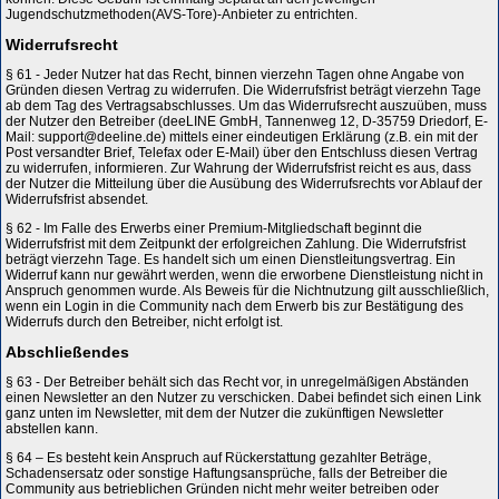
Jugendschutzmethoden(AVS-Tore)-Anbieter zu entrichten.
Widerrufsrecht
§ 61 - Jeder Nutzer hat das Recht, binnen vierzehn Tagen ohne Angabe von
Gründen diesen Vertrag zu widerrufen. Die Widerrufsfrist beträgt vierzehn Tage
ab dem Tag des Vertragsabschlusses. Um das Widerrufsrecht auszuüben, muss
der Nutzer den Betreiber (deeLINE GmbH, Tannenweg 12, D-35759 Driedorf, E-
Mail: support@deeline.de) mittels einer eindeutigen Erklärung (z.B. ein mit der
Post versandter Brief, Telefax oder E-Mail) über den Entschluss diesen Vertrag
zu widerrufen, informieren. Zur Wahrung der Widerrufsfrist reicht es aus, dass
der Nutzer die Mitteilung über die Ausübung des Widerrufsrechts vor Ablauf der
Widerrufsfrist absendet.
§ 62 - Im Falle des Erwerbs einer Premium-Mitgliedschaft beginnt die
Widerrufsfrist mit dem Zeitpunkt der erfolgreichen Zahlung. Die Widerrufsfrist
beträgt vierzehn Tage. Es handelt sich um einen Dienstleitungsvertrag. Ein
Widerruf kann nur gewährt werden, wenn die erworbene Dienstleistung nicht in
Anspruch genommen wurde. Als Beweis für die Nichtnutzung gilt ausschließlich,
wenn ein Login in die Community nach dem Erwerb bis zur Bestätigung des
Widerrufs durch den Betreiber, nicht erfolgt ist.
Abschließendes
§ 63 - Der Betreiber behält sich das Recht vor, in unregelmäßigen Abständen
einen Newsletter an den Nutzer zu verschicken. Dabei befindet sich einen Link
ganz unten im Newsletter, mit dem der Nutzer die zukünftigen Newsletter
abstellen kann.
§ 64 – Es besteht kein Anspruch auf Rückerstattung gezahlter Beträge,
Schadensersatz oder sonstige Haftungsansprüche, falls der Betreiber die
Community aus betrieblichen Gründen nicht mehr weiter betreiben oder