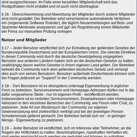
sind ausgeschlossen. Im Falle einer bezahlten Mitgliedschaft wird das
Restguthaben nicht erstattet und ist auch nicht übertragbar.
§ 16 - Überschwemmung und Abwerbung der Mitglieder durch andere Mitglieder
sind nicht gestattet. Der Betreiber setzt verschiedene automatisierte Verfahren
ein (sogenannte Software Roboter), die täglich Neuanmeldungen auf Bots- und
Spammer-Merkmale analysieren und ggf. die Registrierung einem Mitarbeiter
der Firma zur manuellen Prüfung vorlegen.
Nutzer und Mitglieder
§ 17 – Jeder Benutzer verpflichtet sich zur Einhaltung der geltenden Gesetze der
Bundesrepublik Deutschland und der Europäischen Union. Die oberste Direktive
in dieser Community wird durch die deutsche Gesetzgebung vorgegeben.
Benutzer aus anderen Ländern haben sich an die deutschen Gesetze zu halten,
unabhängig davon welche Gesetze in ihrem eigenen Land gelten. Der Betreiber
betreibt die Community nach dem geltenden deutschen Gesetz und verlangt
dies auch von seinen Benutzern. Benutzer außerhalb Deutschlands können sich
bei Fragen jederzeit an "Support" in der Community wenden.
§ 18 – Den Benutzern ist es strengstens untersagt Eigenwerbung in jeglicher
Form zu betreiben. Servicenummern und Homepage-Adressen dürfen nur in die
dafür vorgesehene Stelle - nur im eigenen Profil - veröffentlicht werden.
Insbesondere ist es verboten Servicenummern, Emailadressen oder Homepage-
Adressen in den einzelnen Bereichen der Community, wie Forum oder Chat, zu
platzieren. Jede Art von Missbrauch der Community zur eigenen
Gewinnerzielung wird zivilrechtlich verfolgt und bei der jeweiligen Person
Schadenersatz geltend gemacht. Der Betreiber behält sich vor - in geringer
Menge - Eigenwerbung zu platzieren.
§ 19 – Jeder Benutzer ist verpflichtet, sich im Interesse aller Teilnehmer, an die
Regeln der Höflichkeit zu halten. Beschimpfungen, rüpelhaftes Verhalten etc.
sind weder erwünscht noch werden sie geduldet und können zu sofortiger