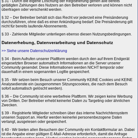
§ 31 - Durch die eigene Löschung der Registrierung gehen alle bereits
getätigten Zahlungen des Nutzers an den Betreiber verloren und können nicht
übertragen oder verschenkt werden.
§ 32 – Der Betreiber behält sich das Recht vor jederzeit eine Preisänderung
durchzuführen, ohne daß es einer Ankündigung bedarf. Die Preisänderung gilt
nicht für bereits laufende Abonnements.
§ 33 - Zahlende Mitglieder unterliegen ebenso diesen Nutzungsbedingungen.
Datenerhebung, Datenverarbeitung und Datenschutz
>> Siehe unsere Datenschutzerklärung
§ 34 - Beim Aufrufen unserer Plattform werden durch den auf Ihrem Endgerät
eingesetzten Browser automatisch Informationen an die Server unserer
Community gesendet. Diese Informationen werden NICHT temporär oder
dauerhaft in einem sogenannten Logfile gespeichert.
§ 35 - Wir setzen beim Besuch unserer Community KEINE Cookies und KEINE
Analysedienste ein (ausgenommen Sitzungscookies, die nach dem Besuch
sofort automatisch gelöscht werden).
§ 36 – Die Community ist eine werbefreie Plattform. Wir zeigen keine Werbung
von Dritten. Der Betreiber erhebt keinerlei Daten zu Targeting oder ähnlichen
Zwecken.
§ 39 - Registrierte Mitglieder schreiben über das interne Nachrichtensystem
unseren Support an. Hierfür werden keinerlei personenbezogene Daten
verlangt, ausgelesen oder gespeichert.
§ 40 - Wir bieten allen Besuchern der Community ein Kontaktformular an. Dabei
ist die Angabe einer gültigen E-Mail-Adresse erforderlich, damit die Anfrage