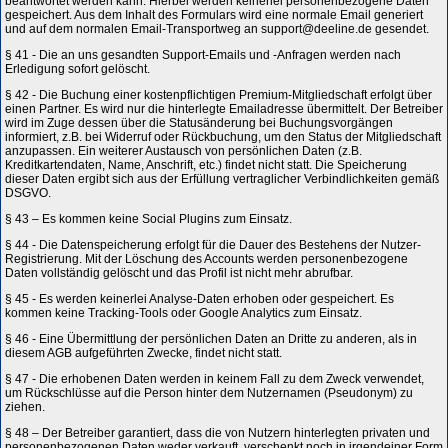
beantwortet werden kann. Hierbei werden keinerlei personenbezogene Daten
gespeichert. Aus dem Inhalt des Formulars wird eine normale Email generiert
und auf dem normalen Email-Transportweg an support@deeline.de gesendet.
§ 41 - Die an uns gesandten Support-Emails und -Anfragen werden nach
Erledigung sofort gelöscht.
§ 42 - Die Buchung einer kostenpflichtigen Premium-Mitgliedschaft erfolgt über
einen Partner. Es wird nur die hinterlegte Emailadresse übermittelt. Der Betreiber
wird im Zuge dessen über die Statusänderung bei Buchungsvorgängen
informiert, z.B. bei Widerruf oder Rückbuchung, um den Status der Mitgliedschaft
anzupassen. Ein weiterer Austausch von persönlichen Daten (z.B.
Kreditkartendaten, Name, Anschrift, etc.) findet nicht statt. Die Speicherung
dieser Daten ergibt sich aus der Erfüllung vertraglicher Verbindlichkeiten gemäß
DSGVO.
§ 43 – Es kommen keine Social Plugins zum Einsatz.
§ 44 - Die Datenspeicherung erfolgt für die Dauer des Bestehens der Nutzer-
Registrierung. Mit der Löschung des Accounts werden personenbezogene
Daten vollständig gelöscht und das Profil ist nicht mehr abrufbar.
§ 45 - Es werden keinerlei Analyse-Daten erhoben oder gespeichert. Es
kommen keine Tracking-Tools oder Google Analytics zum Einsatz.
§ 46 - Eine Übermittlung der persönlichen Daten an Dritte zu anderen, als in
diesem AGB aufgeführten Zwecke, findet nicht statt.
§ 47 - Die erhobenen Daten werden in keinem Fall zu dem Zweck verwendet,
um Rückschlüsse auf die Person hinter dem Nutzernamen (Pseudonym) zu
ziehen.
§ 48 – Der Betreiber garantiert, dass die von Nutzern hinterlegten privaten und
personenbezogenen Daten weder verkauft, verschenkt noch in irgendeiner Form