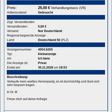
Preis:
25,00
€
Verhandlungsbasis (VB)
Artikelzustand:
Gebraucht
Zzgl. Versandkosten
Versandkosten:
5,00 €
Versand:
Nur Deutschland
Regional begrenzte Anzeige
Land:
Deutschland
50
(PLZ)
Anzeigennummer:
4004.9265
Typ:
Kleinanzeige
Art:
Ich biete
Die Anzeige ist:
Privat
Endet am:
30.11.2026
um
18:53
Beschreibung:
Verkaufe mein weißes Herrenpanty, es ist durchsichtig und lässt sich
sehr bequem tragen.
In Gr. M
Freue mich auf deine Anfrage.