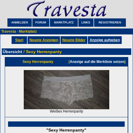
ANMELDEN
FORUM
MARKTPLATZ
LINKS
REGISTRIEREN
Travesta - Marktplatz
Start
Neuste Anzeigen
Neuste Bilder
Anzeige aufgeben
Übersicht
/
Sexy Herrenpanty
Sexy Herrenpanty
[
Anzeige auf die Merkliste setzen
]
Weißes Herrenpanty
"Sexy Herrenpanty"