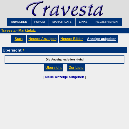
ANMELDEN
FORUM
MARKTPLATZ
LINKS
REGISTRIEREN
Travesta - Marktplatz
Start
Neuste Anzeigen
Neuste Bilder
Anzeige aufgeben
Übersicht
/
Die Anzeige existiert nicht!
Übersicht
Zur Liste
[
Neue Anzeige aufgeben
]