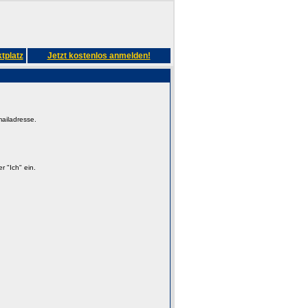
tplatz
Jetzt kostenlos anmelden!
mailadresse.
 "Ich" ein.