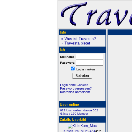
Info
» Was ist Travesta?
» Travesta bietet
Ich
Nickname:
Passwort:
Login merken
Login ohne Cookies
Passwort vergessen?
Kostenlos anmelden!
User online
672 User online, davon 502
Gäste / 170 Member
Zufalls Userbild
KittieKum_Muc (45)