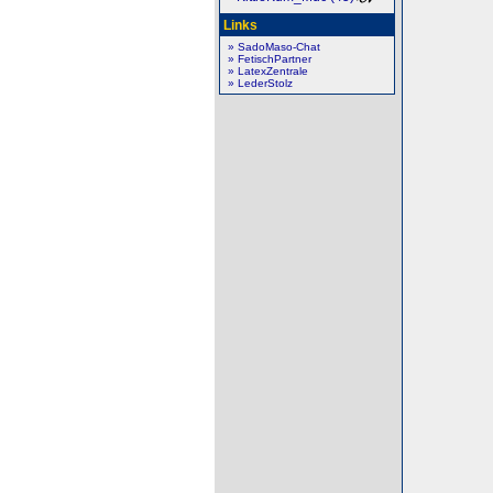
Links
» SadoMaso-Chat
» FetischPartner
» LatexZentrale
» LederStolz