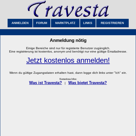
ANMELDEN
FORUM
MARKTPLATZ
LINKS
REGISTRIEREN
Anmeldung nötig
Einige Bereiche sind nur für registierte Benutzer zugänglich.
Eine registrierung ist kostenlos, anonym und benötigt nur eine gültige Emailadresse.
Jetzt kostenlos anmelden!
Wenn du gültige Zugangsdaten erhalten hast, dann logge dich links unter "Ich" ein.
Kostenlose Infos:
Was ist Travesta?
Was bietet Travesta?
|