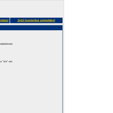
tplatz
Jetzt kostenlos anmelden!
mailadresse.
 "Ich" ein.