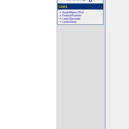
Links
» SadoMaso-Chat
» FetischPartner
» LatexZentrale
» LederStolz