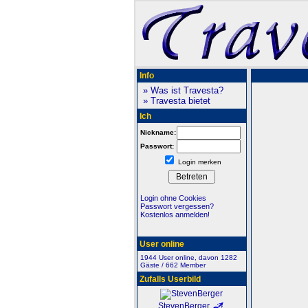
Info
» Was ist Travesta?
» Travesta bietet
Ich
Nickname:
Passwort:
Login merken
Login ohne Cookies
Passwort vergessen?
Kostenlos anmelden!
User online
1944 User online, davon 1282
Gäste / 662 Member
Zufalls Userbild
StevenBerger