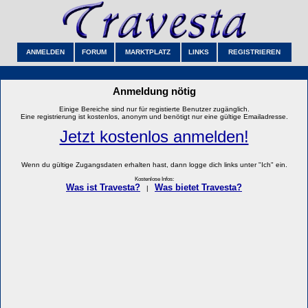
ANMELDEN
FORUM
MARKTPLATZ
LINKS
REGISTRIEREN
Anmeldung nötig
Einige Bereiche sind nur für registierte Benutzer zugänglich.
Eine registrierung ist kostenlos, anonym und benötigt nur eine gültige Emailadresse.
Jetzt kostenlos anmelden!
Wenn du gültige Zugangsdaten erhalten hast, dann logge dich links unter "Ich" ein.
Kostenlose Infos:
Was ist Travesta?
Was bietet Travesta?
|