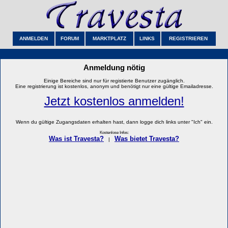
ANMELDEN
FORUM
MARKTPLATZ
LINKS
REGISTRIEREN
Anmeldung nötig
Einige Bereiche sind nur für registierte Benutzer zugänglich.
Eine registrierung ist kostenlos, anonym und benötigt nur eine gültige Emailadresse.
Jetzt kostenlos anmelden!
Wenn du gültige Zugangsdaten erhalten hast, dann logge dich links unter "Ich" ein.
Kostenlose Infos:
Was ist Travesta?
Was bietet Travesta?
|