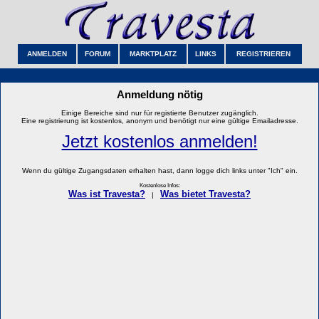
ANMELDEN
FORUM
MARKTPLATZ
LINKS
REGISTRIEREN
Anmeldung nötig
Einige Bereiche sind nur für registierte Benutzer zugänglich.
Eine registrierung ist kostenlos, anonym und benötigt nur eine gültige Emailadresse.
Jetzt kostenlos anmelden!
Wenn du gültige Zugangsdaten erhalten hast, dann logge dich links unter "Ich" ein.
Kostenlose Infos:
Was ist Travesta?
Was bietet Travesta?
|