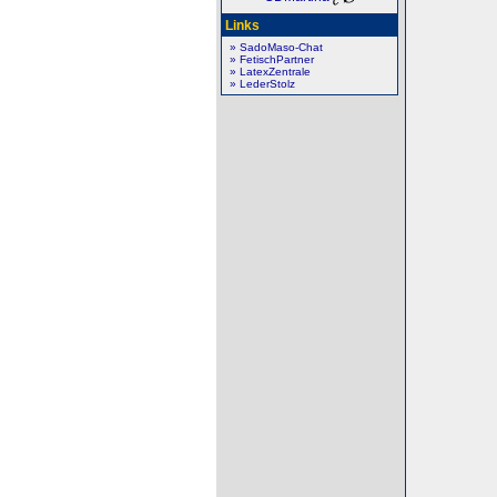
Links
» SadoMaso-Chat
» FetischPartner
» LatexZentrale
» LederStolz