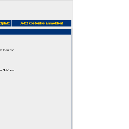
tplatz
Jetzt kostenlos anmelden!
mailadresse.
 "Ich" ein.