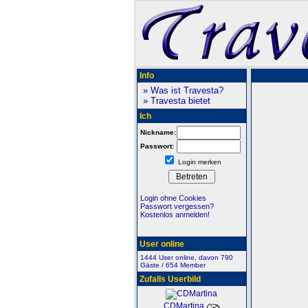
Info
» Was ist Travesta?
» Travesta bietet
Ich
Nickname:
Passwort:
Login merken
Login ohne Cookies
Passwort vergessen?
Kostenlos anmelden!
User online
1444 User online, davon 790
Gäste / 654 Member
Zufalls Userbild
CDMartina