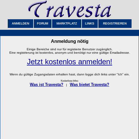
ANMELDEN
FORUM
MARKTPLATZ
LINKS
REGISTRIEREN
Anmeldung nötig
Einige Bereiche sind nur für registierte Benutzer zugänglich.
Eine registrierung ist kostenlos, anonym und benötigt nur eine gültige Emailadresse.
Jetzt kostenlos anmelden!
Wenn du gültige Zugangsdaten erhalten hast, dann logge dich links unter "Ich" ein.
Kostenlose Infos:
Was ist Travesta?
Was bietet Travesta?
|