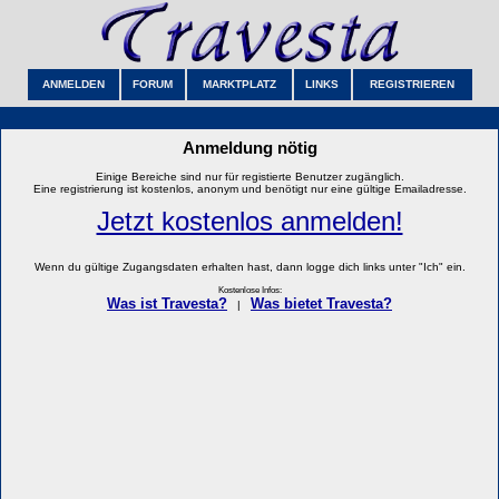
ANMELDEN
FORUM
MARKTPLATZ
LINKS
REGISTRIEREN
Anmeldung nötig
Einige Bereiche sind nur für registierte Benutzer zugänglich.
Eine registrierung ist kostenlos, anonym und benötigt nur eine gültige Emailadresse.
Jetzt kostenlos anmelden!
Wenn du gültige Zugangsdaten erhalten hast, dann logge dich links unter "Ich" ein.
Kostenlose Infos:
Was ist Travesta?
Was bietet Travesta?
|