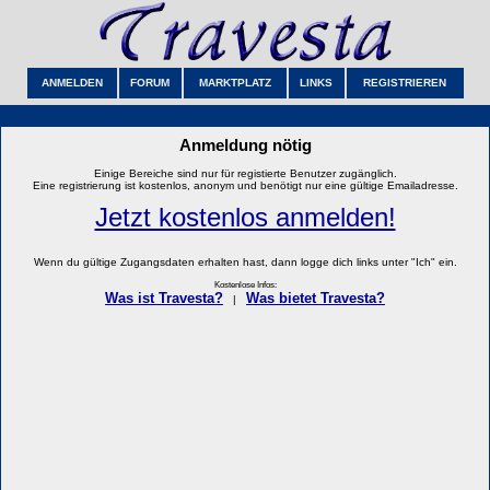
ANMELDEN
FORUM
MARKTPLATZ
LINKS
REGISTRIEREN
Anmeldung nötig
Einige Bereiche sind nur für registierte Benutzer zugänglich.
Eine registrierung ist kostenlos, anonym und benötigt nur eine gültige Emailadresse.
Jetzt kostenlos anmelden!
Wenn du gültige Zugangsdaten erhalten hast, dann logge dich links unter "Ich" ein.
Kostenlose Infos:
Was ist Travesta?
Was bietet Travesta?
|