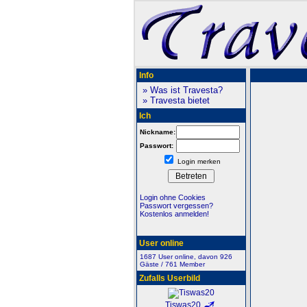
Info
» Was ist Travesta?
» Travesta bietet
Ich
Nickname:
Passwort:
Login merken
Login ohne Cookies
Passwort vergessen?
Kostenlos anmelden!
User online
1687 User online, davon 926
Gäste / 761 Member
Zufalls Userbild
Tiswas20