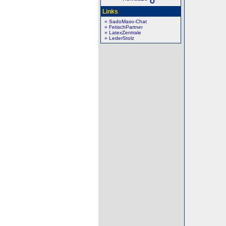
Links
» SadoMaso-Chat
» FetischPartner
» LatexZentrale
» LederStolz