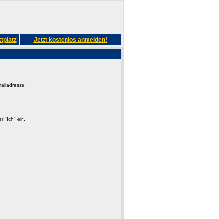
tplatz
Jetzt kostenlos anmelden!
mailadresse.
 "Ich" ein.