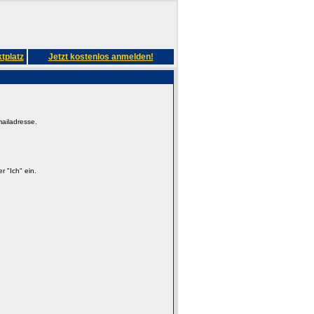
tplatz
Jetzt kostenlos anmelden!
mailadresse.
 "Ich" ein.