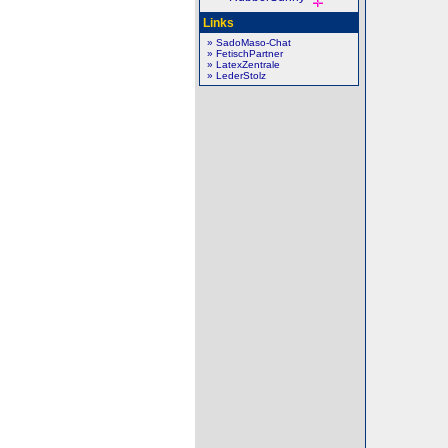
Links
» SadoMaso-Chat
» FetischPartner
» LatexZentrale
» LederStolz