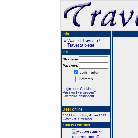
Info
» Was ist Travesta?
» Travesta bietet
Ich
Nickname:
Passwort:
Login merken
Login ohne Cookies
Passwort vergessen?
Kostenlos anmelden!
User online
2592 User online, davon 1677
Gäste / 915 Member
Zufalls Userbild
RubberSunny