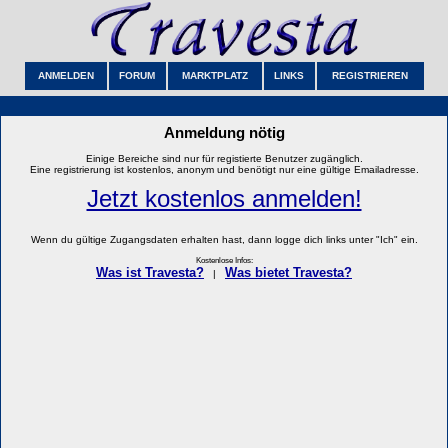
ANMELDEN
FORUM
MARKTPLATZ
LINKS
REGISTRIEREN
Anmeldung nötig
Einige Bereiche sind nur für registierte Benutzer zugänglich.
Eine registrierung ist kostenlos, anonym und benötigt nur eine gültige Emailadresse.
Jetzt kostenlos anmelden!
Wenn du gültige Zugangsdaten erhalten hast, dann logge dich links unter "Ich" ein.
Kostenlose Infos:
Was ist Travesta?
Was bietet Travesta?
|