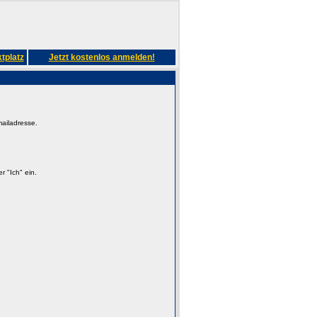
tplatz
Jetzt kostenlos anmelden!
mailadresse.
 "Ich" ein.