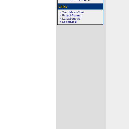
Links
» SadoMaso-Chat
» FetischPartner
» LatexZentrale
» LederStolz