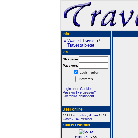
Info
» Was ist Travesta?
» Travesta bietet
Ich
Nickname:
Passwort:
Login merken
Login ohne Cookies
Passwort vergessen?
Kostenlos anmelden!
User online
2231 User online, davon 1468
Gäste / 763 Member
Zufalls Userbild
fetihb (51)