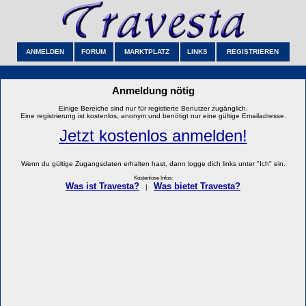
ANMELDEN
FORUM
MARKTPLATZ
LINKS
REGISTRIEREN
Anmeldung nötig
Einige Bereiche sind nur für registierte Benutzer zugänglich.
Eine registrierung ist kostenlos, anonym und benötigt nur eine gültige Emailadresse.
Jetzt kostenlos anmelden!
Wenn du gültige Zugangsdaten erhalten hast, dann logge dich links unter "Ich" ein.
Kostenlose Infos:
Was ist Travesta?
Was bietet Travesta?
|