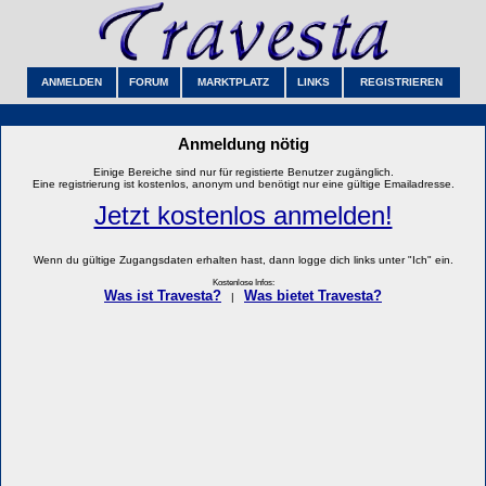
ANMELDEN
FORUM
MARKTPLATZ
LINKS
REGISTRIEREN
Anmeldung nötig
Einige Bereiche sind nur für registierte Benutzer zugänglich.
Eine registrierung ist kostenlos, anonym und benötigt nur eine gültige Emailadresse.
Jetzt kostenlos anmelden!
Wenn du gültige Zugangsdaten erhalten hast, dann logge dich links unter "Ich" ein.
Kostenlose Infos:
Was ist Travesta?
Was bietet Travesta?
|