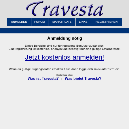
ANMELDEN
FORUM
MARKTPLATZ
LINKS
REGISTRIEREN
Anmeldung nötig
Einige Bereiche sind nur für registierte Benutzer zugänglich.
Eine registrierung ist kostenlos, anonym und benötigt nur eine gültige Emailadresse.
Jetzt kostenlos anmelden!
Wenn du gültige Zugangsdaten erhalten hast, dann logge dich links unter "Ich" ein.
Kostenlose Infos:
Was ist Travesta?
Was bietet Travesta?
|