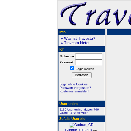
Info
» Was ist Travesta?
» Travesta bietet
Ich
Nickname:
Passwort:
Login merken
Login ohne Cookies
Passwort vergessen?
Kostenlos anmelden!
User online
1136 User online, davon 766
Gäste / 370 Member
Zufalls Userbild
Gudrun_CD (60)