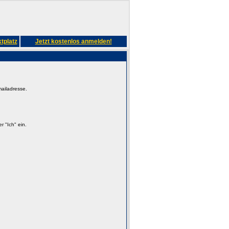
tplatz
Jetzt kostenlos anmelden!
mailadresse.
 "Ich" ein.