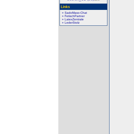
Links
» SadoMaso-Chat
» FetischPartner
» LatexZentrale
» LederStolz