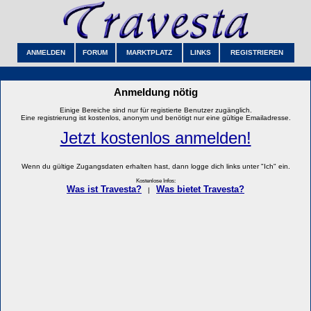
ANMELDEN
FORUM
MARKTPLATZ
LINKS
REGISTRIEREN
Anmeldung nötig
Einige Bereiche sind nur für registierte Benutzer zugänglich.
Eine registrierung ist kostenlos, anonym und benötigt nur eine gültige Emailadresse.
Jetzt kostenlos anmelden!
Wenn du gültige Zugangsdaten erhalten hast, dann logge dich links unter "Ich" ein.
Kostenlose Infos:
Was ist Travesta?
Was bietet Travesta?
|