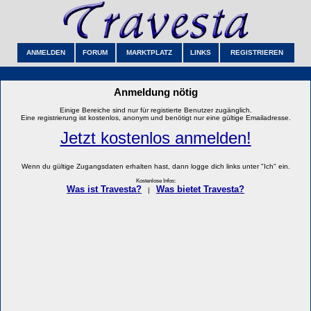
ANMELDEN
FORUM
MARKTPLATZ
LINKS
REGISTRIEREN
Anmeldung nötig
Einige Bereiche sind nur für registierte Benutzer zugänglich.
Eine registrierung ist kostenlos, anonym und benötigt nur eine gültige Emailadresse.
Jetzt kostenlos anmelden!
Wenn du gültige Zugangsdaten erhalten hast, dann logge dich links unter "Ich" ein.
Kostenlose Infos:
Was ist Travesta?
Was bietet Travesta?
|