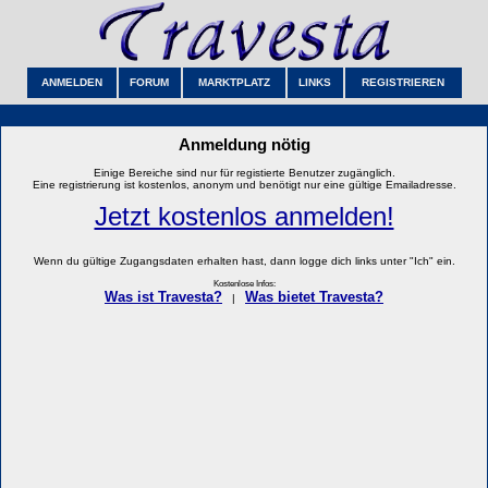
ANMELDEN
FORUM
MARKTPLATZ
LINKS
REGISTRIEREN
Anmeldung nötig
Einige Bereiche sind nur für registierte Benutzer zugänglich.
Eine registrierung ist kostenlos, anonym und benötigt nur eine gültige Emailadresse.
Jetzt kostenlos anmelden!
Wenn du gültige Zugangsdaten erhalten hast, dann logge dich links unter "Ich" ein.
Kostenlose Infos:
Was ist Travesta?
Was bietet Travesta?
|