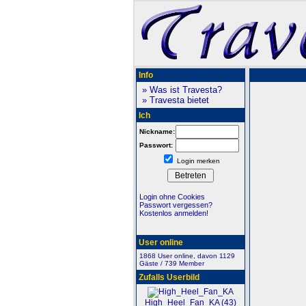
Info
» Was ist Travesta?
» Travesta bietet
Ich
Nickname:
Passwort:
Login merken
Login ohne Cookies
Passwort vergessen?
Kostenlos anmelden!
User online
1868 User online, davon 1129
Gäste / 739 Member
Zufalls Userbild
High_Heel_Fan_KA (43)