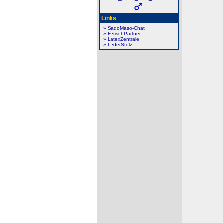
Links
» SadoMaso-Chat
» FetischPartner
» LatexZentrale
» LederStolz