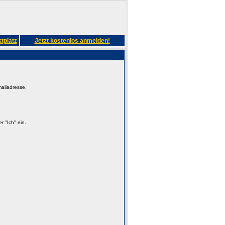
tplatz
Jetzt kostenlos anmelden!
mailadresse.
 "Ich" ein.