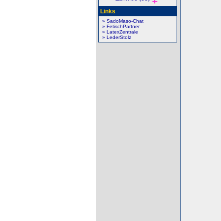
Links
» SadoMaso-Chat
» FetischPartner
» LatexZentrale
» LederStolz