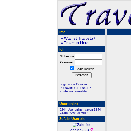
Info
» Was ist Travesta?
» Travesta bietet
Ich
Nickname:
Passwort:
Login merken
Login ohne Cookies
Passwort vergessen?
Kostenlos anmelden!
User online
2244 User online, davon 1344
Gäste / 900 Member
Zufalls Userbild
Zahnfee (55)