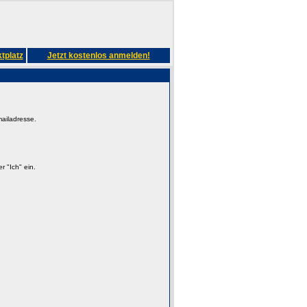
tplatz
Jetzt kostenlos anmelden!
mailadresse.
 "Ich" ein.