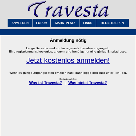
ANMELDEN
FORUM
MARKTPLATZ
LINKS
REGISTRIEREN
Anmeldung nötig
Einige Bereiche sind nur für registierte Benutzer zugänglich.
Eine registrierung ist kostenlos, anonym und benötigt nur eine gültige Emailadresse.
Jetzt kostenlos anmelden!
Wenn du gültige Zugangsdaten erhalten hast, dann logge dich links unter "Ich" ein.
Kostenlose Infos:
Was ist Travesta?
Was bietet Travesta?
|