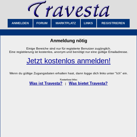
ANMELDEN
FORUM
MARKTPLATZ
LINKS
REGISTRIEREN
Anmeldung nötig
Einige Bereiche sind nur für registierte Benutzer zugänglich.
Eine registrierung ist kostenlos, anonym und benötigt nur eine gültige Emailadresse.
Jetzt kostenlos anmelden!
Wenn du gültige Zugangsdaten erhalten hast, dann logge dich links unter "Ich" ein.
Kostenlose Infos:
Was ist Travesta?
Was bietet Travesta?
|