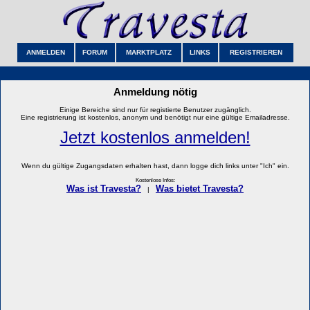
ANMELDEN
FORUM
MARKTPLATZ
LINKS
REGISTRIEREN
Anmeldung nötig
Einige Bereiche sind nur für registierte Benutzer zugänglich.
Eine registrierung ist kostenlos, anonym und benötigt nur eine gültige Emailadresse.
Jetzt kostenlos anmelden!
Wenn du gültige Zugangsdaten erhalten hast, dann logge dich links unter "Ich" ein.
Kostenlose Infos:
Was ist Travesta?
Was bietet Travesta?
|