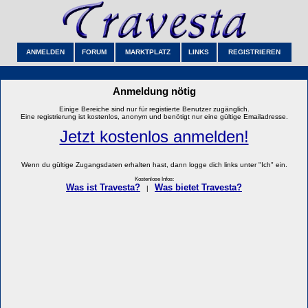
ANMELDEN
FORUM
MARKTPLATZ
LINKS
REGISTRIEREN
Anmeldung nötig
Einige Bereiche sind nur für registierte Benutzer zugänglich.
Eine registrierung ist kostenlos, anonym und benötigt nur eine gültige Emailadresse.
Jetzt kostenlos anmelden!
Wenn du gültige Zugangsdaten erhalten hast, dann logge dich links unter "Ich" ein.
Kostenlose Infos:
Was ist Travesta?
Was bietet Travesta?
|