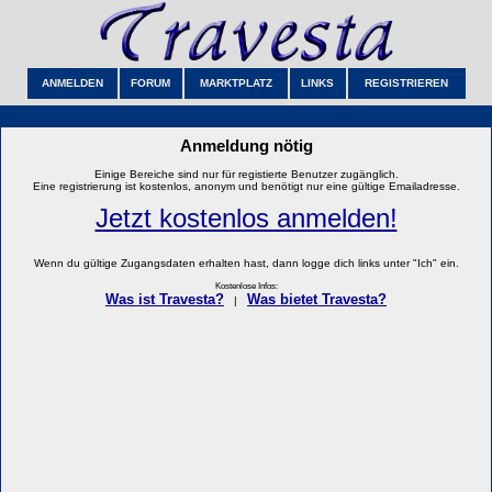
ANMELDEN
FORUM
MARKTPLATZ
LINKS
REGISTRIEREN
Anmeldung nötig
Einige Bereiche sind nur für registierte Benutzer zugänglich.
Eine registrierung ist kostenlos, anonym und benötigt nur eine gültige Emailadresse.
Jetzt kostenlos anmelden!
Wenn du gültige Zugangsdaten erhalten hast, dann logge dich links unter "Ich" ein.
Kostenlose Infos:
Was ist Travesta?
Was bietet Travesta?
|