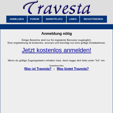
ANMELDEN
FORUM
MARKTPLATZ
LINKS
REGISTRIEREN
Anmeldung nötig
Einige Bereiche sind nur für registierte Benutzer zugänglich.
Eine registrierung ist kostenlos, anonym und benötigt nur eine gültige Emailadresse.
Jetzt kostenlos anmelden!
Wenn du gültige Zugangsdaten erhalten hast, dann logge dich links unter "Ich" ein.
Kostenlose Infos:
Was ist Travesta?
Was bietet Travesta?
|