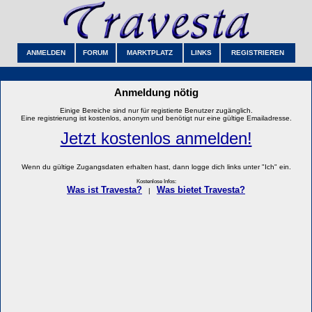
ANMELDEN
FORUM
MARKTPLATZ
LINKS
REGISTRIEREN
Anmeldung nötig
Einige Bereiche sind nur für registierte Benutzer zugänglich.
Eine registrierung ist kostenlos, anonym und benötigt nur eine gültige Emailadresse.
Jetzt kostenlos anmelden!
Wenn du gültige Zugangsdaten erhalten hast, dann logge dich links unter "Ich" ein.
Kostenlose Infos:
Was ist Travesta?
Was bietet Travesta?
|