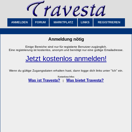
ANMELDEN
FORUM
MARKTPLATZ
LINKS
REGISTRIEREN
Anmeldung nötig
Einige Bereiche sind nur für registierte Benutzer zugänglich.
Eine registrierung ist kostenlos, anonym und benötigt nur eine gültige Emailadresse.
Jetzt kostenlos anmelden!
Wenn du gültige Zugangsdaten erhalten hast, dann logge dich links unter "Ich" ein.
Kostenlose Infos:
Was ist Travesta?
Was bietet Travesta?
|