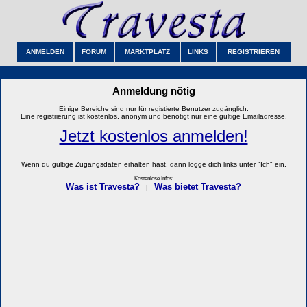
ANMELDEN
FORUM
MARKTPLATZ
LINKS
REGISTRIEREN
Anmeldung nötig
Einige Bereiche sind nur für registierte Benutzer zugänglich.
Eine registrierung ist kostenlos, anonym und benötigt nur eine gültige Emailadresse.
Jetzt kostenlos anmelden!
Wenn du gültige Zugangsdaten erhalten hast, dann logge dich links unter "Ich" ein.
Kostenlose Infos:
Was ist Travesta?
Was bietet Travesta?
|