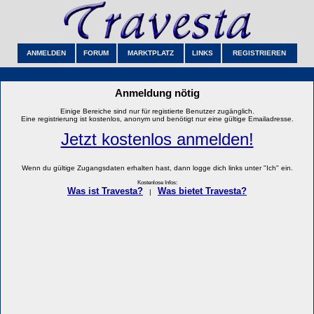
ANMELDEN
FORUM
MARKTPLATZ
LINKS
REGISTRIEREN
Anmeldung nötig
Einige Bereiche sind nur für registierte Benutzer zugänglich.
Eine registrierung ist kostenlos, anonym und benötigt nur eine gültige Emailadresse.
Jetzt kostenlos anmelden!
Wenn du gültige Zugangsdaten erhalten hast, dann logge dich links unter "Ich" ein.
Kostenlose Infos:
Was ist Travesta?
Was bietet Travesta?
|