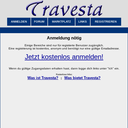
ANMELDEN
FORUM
MARKTPLATZ
LINKS
REGISTRIEREN
Anmeldung nötig
Einige Bereiche sind nur für registierte Benutzer zugänglich.
Eine registrierung ist kostenlos, anonym und benötigt nur eine gültige Emailadresse.
Jetzt kostenlos anmelden!
Wenn du gültige Zugangsdaten erhalten hast, dann logge dich links unter "Ich" ein.
Kostenlose Infos:
Was ist Travesta?
Was bietet Travesta?
|