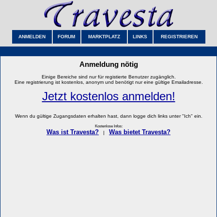
ANMELDEN
FORUM
MARKTPLATZ
LINKS
REGISTRIEREN
Anmeldung nötig
Einige Bereiche sind nur für registierte Benutzer zugänglich.
Eine registrierung ist kostenlos, anonym und benötigt nur eine gültige Emailadresse.
Jetzt kostenlos anmelden!
Wenn du gültige Zugangsdaten erhalten hast, dann logge dich links unter "Ich" ein.
Kostenlose Infos:
Was ist Travesta?
Was bietet Travesta?
|