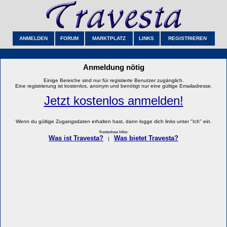
ANMELDEN
FORUM
MARKTPLATZ
LINKS
REGISTRIEREN
Anmeldung nötig
Einige Bereiche sind nur für registierte Benutzer zugänglich.
Eine registrierung ist kostenlos, anonym und benötigt nur eine gültige Emailadresse.
Jetzt kostenlos anmelden!
Wenn du gültige Zugangsdaten erhalten hast, dann logge dich links unter "Ich" ein.
Kostenlose Infos:
Was ist Travesta?
Was bietet Travesta?
|