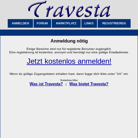
ANMELDEN
FORUM
MARKTPLATZ
LINKS
REGISTRIEREN
Anmeldung nötig
Einige Bereiche sind nur für registierte Benutzer zugänglich.
Eine registrierung ist kostenlos, anonym und benötigt nur eine gültige Emailadresse.
Jetzt kostenlos anmelden!
Wenn du gültige Zugangsdaten erhalten hast, dann logge dich links unter "Ich" ein.
Kostenlose Infos:
Was ist Travesta?
Was bietet Travesta?
|