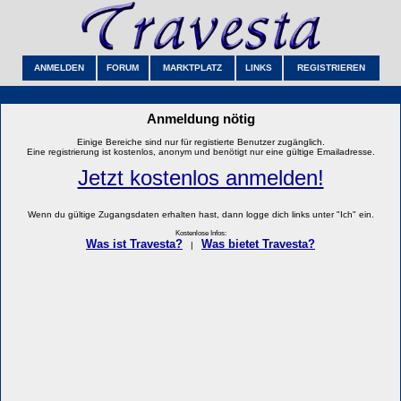
ANMELDEN
FORUM
MARKTPLATZ
LINKS
REGISTRIEREN
Anmeldung nötig
Einige Bereiche sind nur für registierte Benutzer zugänglich.
Eine registrierung ist kostenlos, anonym und benötigt nur eine gültige Emailadresse.
Jetzt kostenlos anmelden!
Wenn du gültige Zugangsdaten erhalten hast, dann logge dich links unter "Ich" ein.
Kostenlose Infos:
Was ist Travesta?
Was bietet Travesta?
|