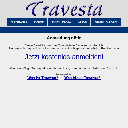
ANMELDEN
FORUM
MARKTPLATZ
LINKS
REGISTRIEREN
Anmeldung nötig
Einige Bereiche sind nur für registierte Benutzer zugänglich.
Eine registrierung ist kostenlos, anonym und benötigt nur eine gültige Emailadresse.
Jetzt kostenlos anmelden!
Wenn du gültige Zugangsdaten erhalten hast, dann logge dich links unter "Ich" ein.
Kostenlose Infos:
Was ist Travesta?
Was bietet Travesta?
|