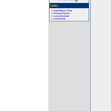
Links
» SadoMaso-Chat
» FetischPartner
» LatexZentrale
» LederStolz