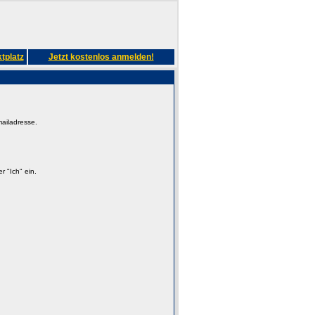
tplatz
Jetzt kostenlos anmelden!
mailadresse.
 "Ich" ein.