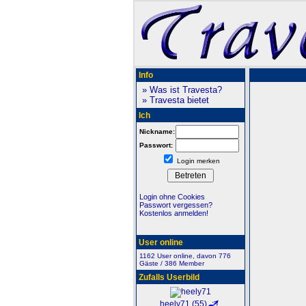
Info
» Was ist Travesta?
» Travesta bietet
Ich
Nickname:
Passwort:
Login merken
Login ohne Cookies
Passwort vergessen?
Kostenlos anmelden!
User online
1162 User online, davon 776
Gäste / 386 Member
Zufalls Userbild
heely71 (55)