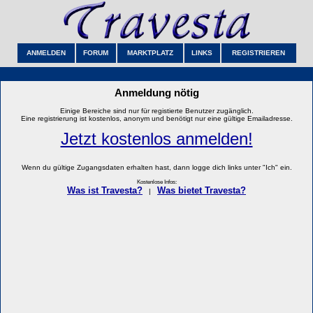
ANMELDEN
FORUM
MARKTPLATZ
LINKS
REGISTRIEREN
Anmeldung nötig
Einige Bereiche sind nur für registierte Benutzer zugänglich.
Eine registrierung ist kostenlos, anonym und benötigt nur eine gültige Emailadresse.
Jetzt kostenlos anmelden!
Wenn du gültige Zugangsdaten erhalten hast, dann logge dich links unter "Ich" ein.
Kostenlose Infos:
Was ist Travesta?
Was bietet Travesta?
|