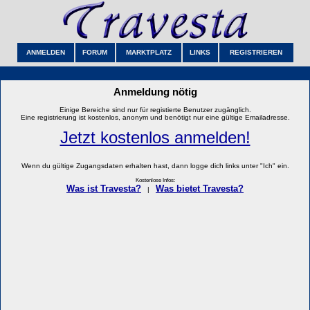
ANMELDEN
FORUM
MARKTPLATZ
LINKS
REGISTRIEREN
Anmeldung nötig
Einige Bereiche sind nur für registierte Benutzer zugänglich.
Eine registrierung ist kostenlos, anonym und benötigt nur eine gültige Emailadresse.
Jetzt kostenlos anmelden!
Wenn du gültige Zugangsdaten erhalten hast, dann logge dich links unter "Ich" ein.
Kostenlose Infos:
Was ist Travesta?
Was bietet Travesta?
|