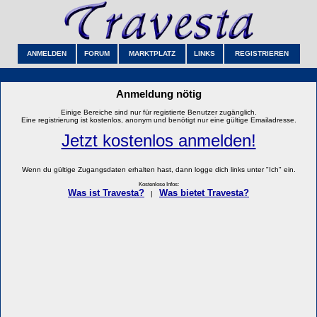
ANMELDEN
FORUM
MARKTPLATZ
LINKS
REGISTRIEREN
Anmeldung nötig
Einige Bereiche sind nur für registierte Benutzer zugänglich.
Eine registrierung ist kostenlos, anonym und benötigt nur eine gültige Emailadresse.
Jetzt kostenlos anmelden!
Wenn du gültige Zugangsdaten erhalten hast, dann logge dich links unter "Ich" ein.
Kostenlose Infos:
Was ist Travesta?
Was bietet Travesta?
|