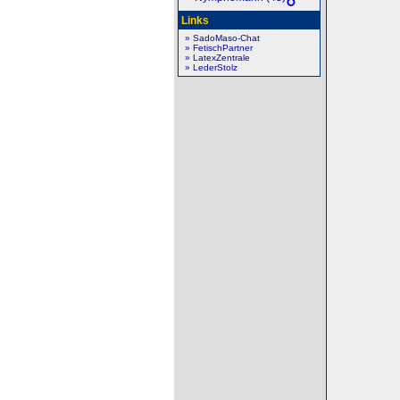
Links
» SadoMaso-Chat
» FetischPartner
» LatexZentrale
» LederStolz