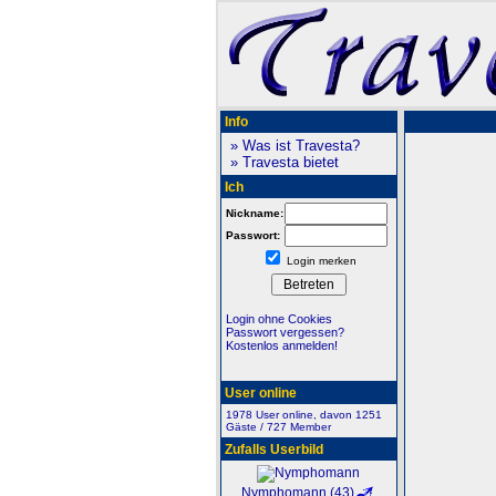
Info
» Was ist Travesta?
» Travesta bietet
Ich
Nickname:
Passwort:
Login merken
Login ohne Cookies
Passwort vergessen?
Kostenlos anmelden!
User online
1978 User online, davon 1251
Gäste / 727 Member
Zufalls Userbild
Nymphomann (43)