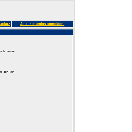
tplatz
Jetzt kostenlos anmelden!
mailadresse.
 "Ich" ein.