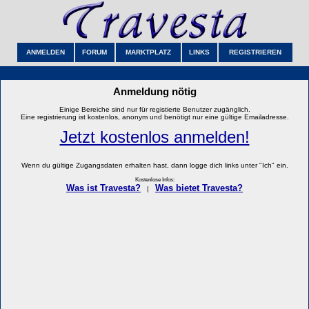
ANMELDEN
FORUM
MARKTPLATZ
LINKS
REGISTRIEREN
Anmeldung nötig
Einige Bereiche sind nur für registierte Benutzer zugänglich.
Eine registrierung ist kostenlos, anonym und benötigt nur eine gültige Emailadresse.
Jetzt kostenlos anmelden!
Wenn du gültige Zugangsdaten erhalten hast, dann logge dich links unter "Ich" ein.
Kostenlose Infos:
Was ist Travesta?
Was bietet Travesta?
|