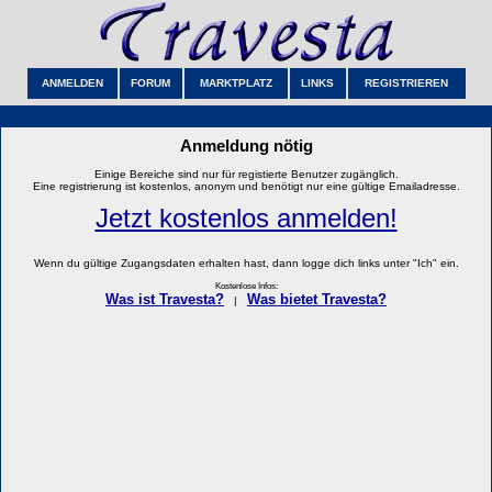
ANMELDEN
FORUM
MARKTPLATZ
LINKS
REGISTRIEREN
Anmeldung nötig
Einige Bereiche sind nur für registierte Benutzer zugänglich.
Eine registrierung ist kostenlos, anonym und benötigt nur eine gültige Emailadresse.
Jetzt kostenlos anmelden!
Wenn du gültige Zugangsdaten erhalten hast, dann logge dich links unter "Ich" ein.
Kostenlose Infos:
Was ist Travesta?
Was bietet Travesta?
|